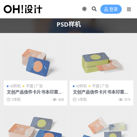
登录
PSD样机
VI样机
平面|广告
VI样机
平面|广告
文创产品信件卡片书本印章办
文创产品信件卡片书本印章办
公用品psd样机
公用品psd样机
5年前
436
5年前
319