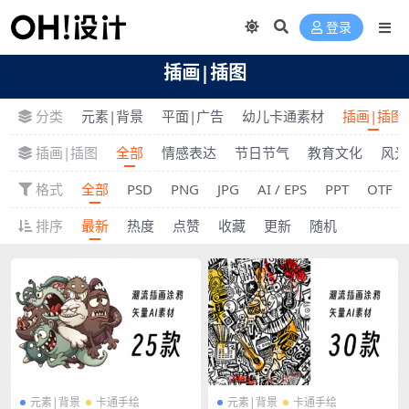
登录
插画|插图
分类
元素|背景
平面|广告
幼儿卡通素材
插画|插图
插画|插图
全部
情感表达
节日节气
教育文化
风光
格式
全部
PSD
PNG
JPG
AI / EPS
PPT
OTF
排序
最新
热度
点赞
收藏
更新
随机
元素|背景
卡通手绘
元素|背景
卡通手绘