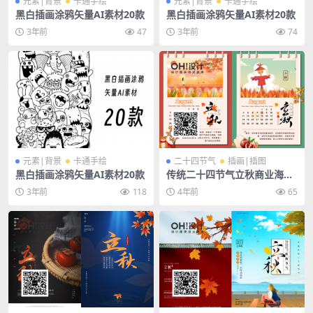
元素|背景
卡通手绘
元素|背景
卡通手绘
黑白插画涂鸦矢量AI素材20款
黑白插画涂鸦矢量AI素材20款
3年前
47
3年前
74
元素|背景
卡通手绘
二十四节气
插画|插图
黑白插画涂鸦矢量AI素材20款
传统二十四节气立秋商业海报
插画宣传PSD素材模板
3年前
118
4年前
65