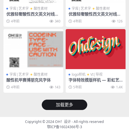
字库|艺术字
酸性素材
字库|艺术字
酸性素材
优雅轻奢酸性西文英文衬线字
优雅轻奢酸性西文英文衬线字
体-Analogue
体-Zephyr
4年前
340
4年前
126
字库|艺术字
酸性素材
logo样机
VI|导视
酸性机甲赛博朋克风字体
字体特效模版样机 — 彩虹艺
术字体效果PSD
4年前
143
5年前
1.4K
加载更多
Copyright © 2024
OH！设计
- All rights reserved
鄂ICP备16024366号-3