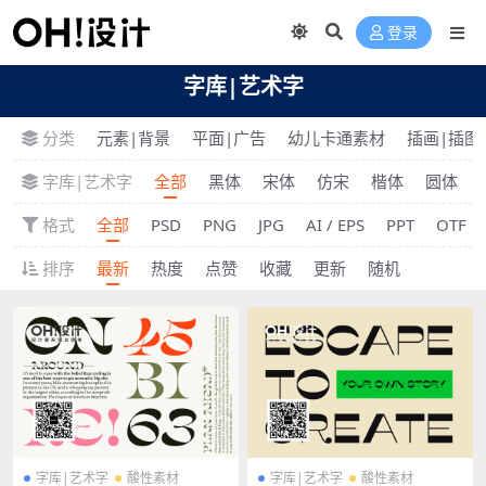
登录
字库|艺术字
分类
元素|背景
平面|广告
幼儿卡通素材
插画|插图
字库|艺术字
全部
黑体
宋体
仿宋
楷体
圆体
格式
全部
PSD
PNG
JPG
AI / EPS
PPT
OTF
排序
最新
热度
点赞
收藏
更新
随机
字库|艺术字
酸性素材
字库|艺术字
酸性素材