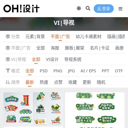
登录
VI|导视
分类
元素|背景
平面|广告
幼儿卡通素材
插画|插图
平面|广告
全部
海报
展板|展架
名片|卡证
画册|
VI|导视
全部
VI设计
导视系统
格式
全部
PSD
PNG
JPG
AI / EPS
PPT
OTF
排序
最新
热度
点赞
收藏
更新
随机