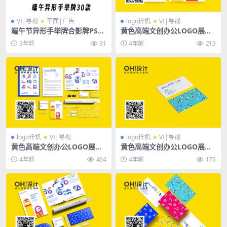
VI|导视
平面|广告
logo样机
VI|导视
端午节异形手举牌合影牌PSD
黄色高端文创办公LOGO展会
矢量AI素材30款
VI品牌抱枕手提袋名片书籍服
3年前
31
4年前
213
饰广告PSD样机
logo样机
VI|导视
logo样机
VI|导视
黄色高端文创办公LOGO展会
黄色高端文创办公LOGO展会
VI品牌抱枕手提袋名片书籍服
VI品牌抱枕手提袋名片书籍服
4年前
464
4年前
176
饰广告PSD样机
饰广告PSD样机