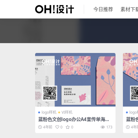
今日推荐
素材下
logo样机
VI样机
log
蓝粉色文创logo办公A4宣传单海报
蓝粉色
名片信纸信封系列样机
名片
4年前
0
0
173
4年