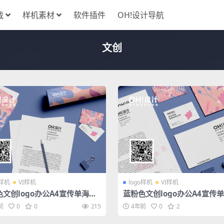
载
样机素材
软件插件
OH!设计导航
文创
o样机
VI样机
logo样机
VI样机
文创logo办公A4宣传单海报
蓝粉色文创logo办公A4宣传
信纸信封系列样机
名片信纸信封系列样机
前
0
0
215
4年前
0
2