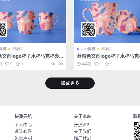
o样机
VI样机
logo样机
VI样机
色文创logo杯子水杯马克杯办
蓝粉色文创logo杯子水杯马克
列样机
公系列样机
前
0
1
120
4年前
0
0
加载更多
快速导航
关于本站
联
个人中心
开通VIP
设计软件
关于我们
免责声明
推广计划