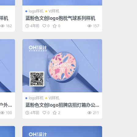
logo样机
VI样机
样机
蓝粉色文创logo抱枕气球系列样机
162
4年前
0
0
157
logo样机
VI样机
户外
蓝粉色文创logo招牌店招灯箱办公
户外系列样机
100
4年前
0
2
211