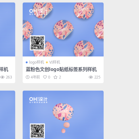
logo样机
VI样机
样机
蓝粉色文创logo贴纸标签系列样机
263
4年前
0
2
225