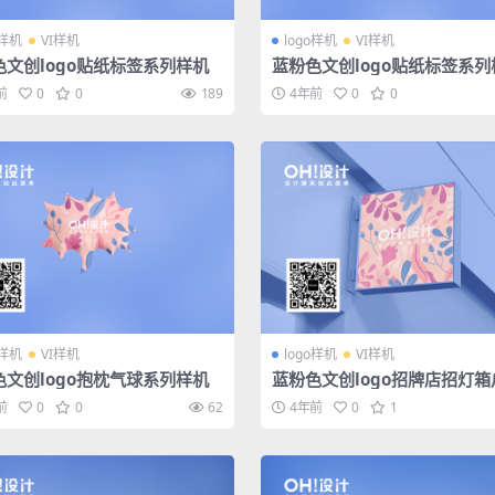
o样机
VI样机
logo样机
VI样机
色文创logo贴纸标签系列样机
蓝粉色文创logo贴纸标签系列
前
0
0
189
4年前
0
0
o样机
VI样机
logo样机
VI样机
色文创logo抱枕气球系列样机
蓝粉色文创logo招牌店招灯箱
办公系列样机
前
0
0
62
4年前
0
1