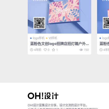
logo样机
VI样机
log
蓝粉色文创logo招牌店招灯箱户外
蓝粉
办公系列样机
公系
4年前
0
1
150
4年
OH!设计是集设计分享、设计交流的设计平台。