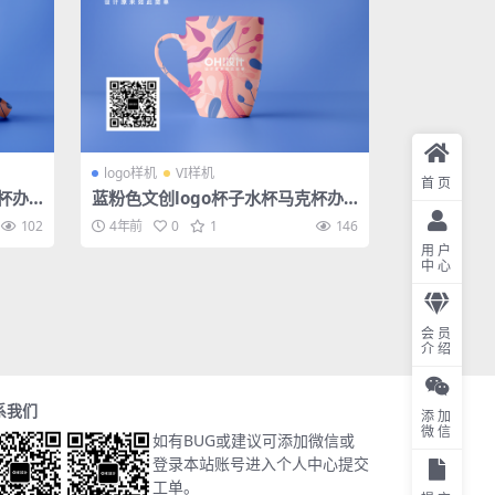
logo样机
VI样机
首页
杯办
蓝粉色文创logo杯子水杯马克杯办
公系列样机
102
4年前
0
1
146
用户
中心
会员
介绍
系我们
添加
微信
如有BUG或建议可添加微信或
登录本站账号进入个人中心提交
工单。