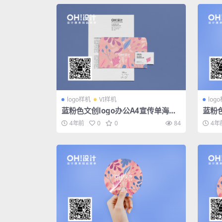
logo样机
VI样机
log
蓝粉色文创logo办公A4宣传单海报
蓝粉
名片信纸信封系列样机
4年前
0
0
84
4年