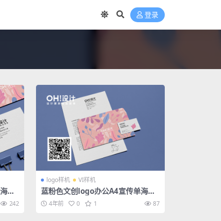
登录
logo样机
VI样机
单海报
蓝粉色文创logo办公A4宣传单海报
名片信纸信封系列样机
242
4年前
0
1
87