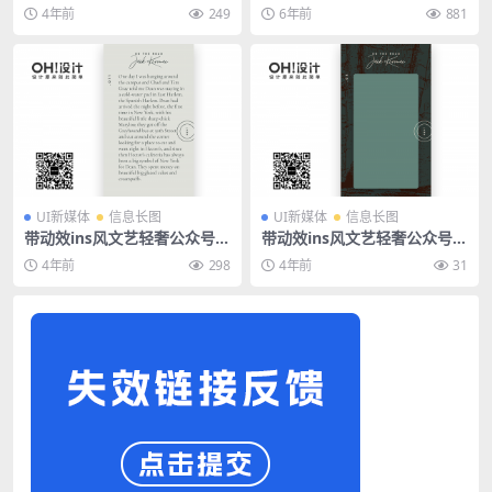
形线框UI交互样机PSD模板素
超实用sketch插件
4年前
249
6年前
881
材
UI新媒体
信息长图
UI新媒体
信息长图
带动效ins风文艺轻奢公众号推
带动效ins风文艺轻奢公众号推
文社交媒体版面排版设计模板
文社交媒体版面排版设计模板
4年前
298
4年前
31
素材
素材