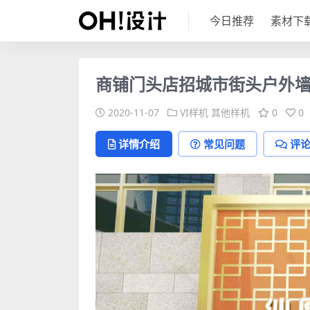
今日推荐
素材下
商铺门头店招城市街头户外墙
2020-11-07
VI样机
其他样机
0
0
详情介绍
常见问题
评