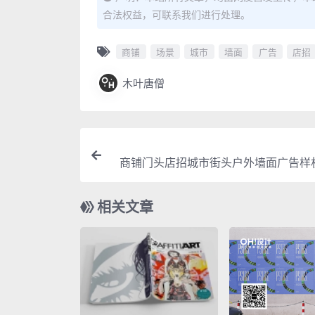
合法权益，可联系我们进行处理。
商铺
场景
城市
墙面
广告
店招
木叶唐僧
商铺门头店招城市街头户外墙面广告样
示PSD智
相关文章