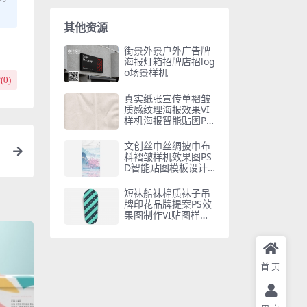
其他资源
街景外景户外广告牌
海报灯箱招牌店招log
o场景样机
(
0
)
真实纸张宣传单褶皱
质感纹理海报效果VI
样机海报智能贴图PS
D模板素材
文创丝巾丝绸披巾布
料褶皱样机效果图PS
D智能贴图模板设计
素材
短袜船袜棉质袜子吊
牌印花品牌提案PS效
果图制作VI贴图样机P
SD
首页