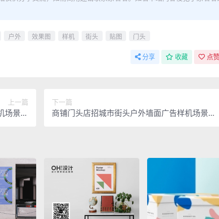
户外
效果图
样机
街头
贴图
门头
分享
收藏
点赞
上一篇
下一篇
机场景展
商铺门头店招城市街头户外墙面广告样机场景展
能贴图素材
示PSD智能贴图素材