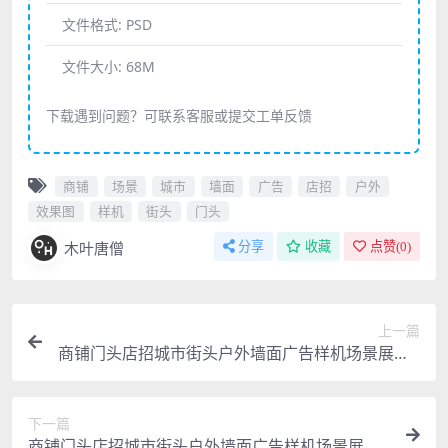
文件格式:
PSD
文件大小:
68M
下载遇到问题？可联系客服或提交工单反馈
商铺
场景
城市
墙面
广告
店招
户外
效果图
样机
街头
门头
木叶唐僧
分享
收藏
点赞(
0
)
上一篇
商铺门头店招城市街头户外墙面广告样机场景展示P
SD智能贴图素材
下一篇
商铺门头店招城市街头户外墙面广告样机场景展示P