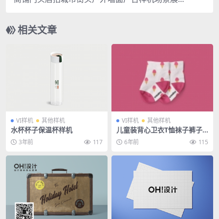
SD智能贴图素材
相关文章
VI样机
其他样机
VI样机
其他样机
水杯杯子保温杯样机
儿童装背心卫衣T恤袜子裤子
手套长袖样机
3年前
117
6年前
115