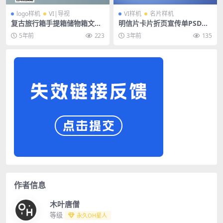
logo样机
VI|导视
VI样机
名片样机
复古旅行箱手提箱储物箱文创
明信片卡片折页宣传单PSD样
样机
机
5年前
223
3年前
135
作者信息
木叶唐僧
等级
永久OH星人