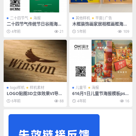
二十四节气
海报
其他样机
平面|广告
二十四节气传统节日谷雨海报
木框装饰画家居相框画框海报
模板
PSD样机
4年前
21
5年前
109
logo样机
样机素材
儿童节
海报
LOGO贴图3D立体效果VI导视
616月1日儿童节海报模板psd
智能贴图PS样机素材
素材
6年前
88
4年前
16