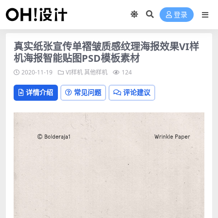
登录
真实纸张宣传单褶皱质感纹理海报效果VI样
机海报智能贴图PSD模板素材
2020-11-19
VI样机
其他样机
124
详情介绍
常见问题
评论建议