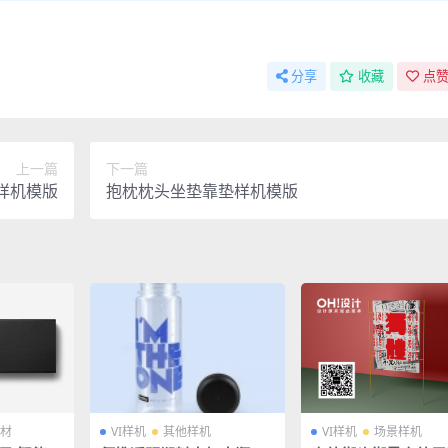
分享
收藏
点赞
上一篇
下一篇
样机模版
抱枕枕头坐垫靠垫样机模版
材
VI样机
其他样机
VI样机
场景样机