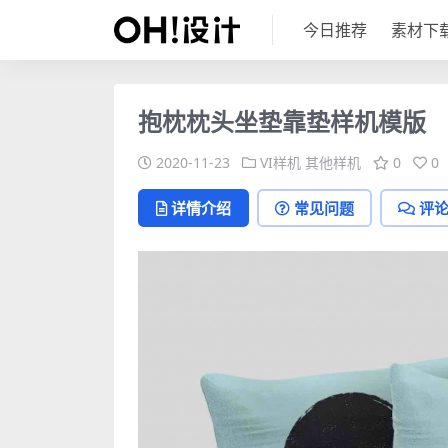
今日推荐
素材下
抱枕枕头坐垫靠垫样机模版
2020-11-23
VI样机
其他样机
0
0
详情介绍
常见问题
评