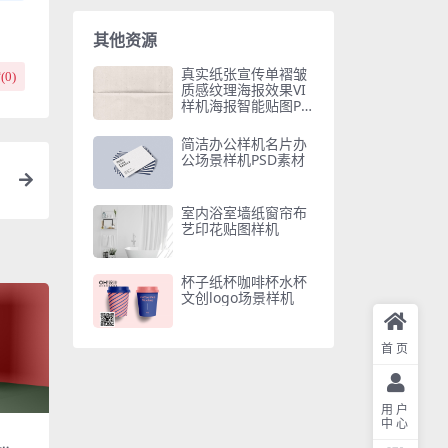
其他资源
真实纸张宣传单褶皱
(
0
)
质感纹理海报效果VI
样机海报智能贴图PS
D模板素材
简洁办公样机名片办
公场景样机PSD素材
室内浴室墙纸窗帘布
艺印花贴图样机
杯子纸杯咖啡杯水杯
文创logo场景样机
首页
用户
中心