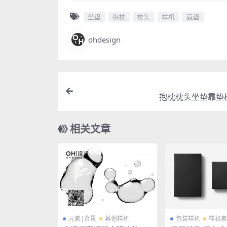
坐垫
抱枕
枕头
样机
靠垫
ohdesign
抱枕枕头坐垫靠垫
相关文章
元素|背景
其他样机
包装样机
样机素