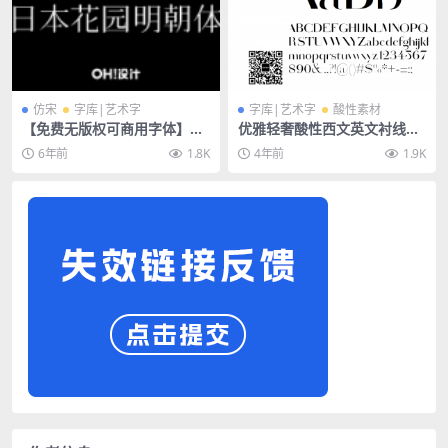
仿宋
字库|艺术字
字库|艺术字
酸性素材
【免费无版权可商用字体】日
优雅轻奢酸性西文英文衬线字
系系列 —— 日本花园明朝体
体-Sage
6年前
1.8K
4年前
1.9K