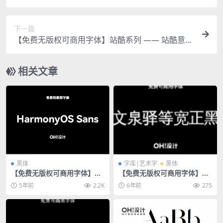
体
下一篇
【免费无版权可商用字体】站酷系列 —— 站酷意大
利体
相关文章
黑体
字库|艺术字
黑体
【免费无版权可商用字体】华
【免费无版权可商用字体】文
为品牌定制字体 —— Harmo
泉驿系列 —— 文泉驿等宽正
5年前
2.2K
6年前
275
nyOS Sans
黑体