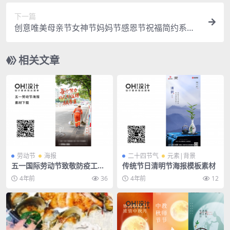
下一篇
创意唯美母亲节女神节妈妈节感恩节祝福简约系列
海报
相关文章
劳动节
海报
二十四节气
元素|背景
五一国际劳动节致敬防疫工人
传统节日清明节海报模板素材
商业活动海报模板
4年前
36
4年前
12