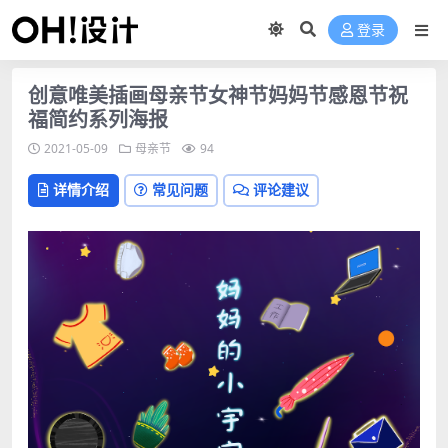
登录
创意唯美插画母亲节女神节妈妈节感恩节祝
福简约系列海报
2021-05-09
母亲节
94
详情介绍
常见问题
评论建议