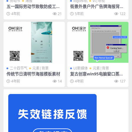
劳动节
海报
logo样机
VI|导视
五一国际劳动节致敬防疫工人
街景外景户外广告牌海报背景
商业活动海报模板
墙指示牌logo场景样机
4年前
21
5年前
122
二十四节气
元素|背景
UI新媒体
元素|背景
传统节日清明节海报模板素材
复古创意win95电脑窗口蒸汽
波像素风手机海报psd模板素
4年前
14
4年前
127
材