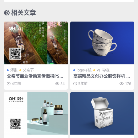
背景素材
相关文章
海报
父亲节
logo样机
VI|导视
父亲节商业活动宣传海报PSD
高端精品文创办公服饰样机 —
素材模板
马克杯水杯杯子
4年前
54
5年前
176