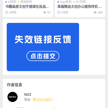
VI样机
其他样机
logo样机
VI|导视
书籍画册文创手提袋化妆品包
高端精品文创办公服饰样机 —
装VI场景样机PSD素材
礼品盒包装盒方盒
4年前
92
5年前
288
作者信息
NZZ
等级
永久OH星人