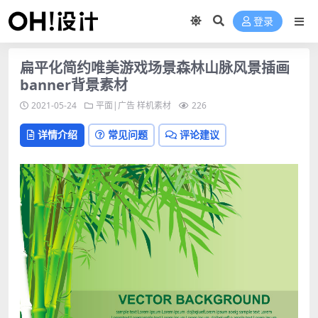
登录
扁平化简约唯美游戏场景森林山脉风景插画
banner背景素材
2021-05-24
平面|广告
样机素材
226
详情介绍
常见问题
评论建议