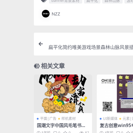
banner背景素材
扁平化
森林山脉
游
NZZ
扁平化简约唯美游戏场景森林山脉风景插画
e
相关文章
平面|广告
样机素材
UI新媒体
元素|
国潮文字中国风毛笔书法
复古创意win9
字体PSD海报设计素材
蒸汽波像素风手机
5年前
0
0
87
4年前
0