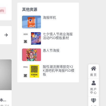
其他资源
(
0
)
海报样机
七夕情人节商业海报
n
活动PSD模板素材
愚人节海报
酸性潮流赛博朋克Y2
K酒吧机甲海报PSD模
板
首页
用户
中心
本展
324