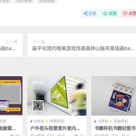
戏场景
简约唯美
风景插画
分享
收藏
点赞
上一篇
下一篇
bann
扁平化简约唯美游戏场景森林山脉风景插画ban
r背景素材
er背景素材
背景
VI样机
场景样机
VI样机
其他样机
5电脑窗口
户外街头街景室外室内展
书籍样机书籍封面书
海报ps
览画展海报广告场景PSD
示样机
0
90
4年前
0
0
12
5年前
0
0