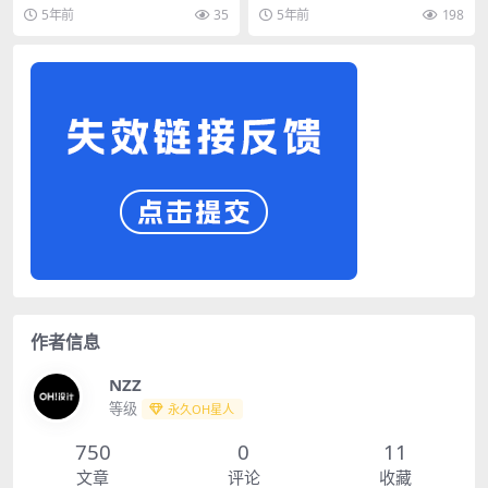
go样机
场景样机
5年前
35
5年前
198
作者信息
NZZ
等级
永久OH星人
750
0
11
文章
评论
收藏