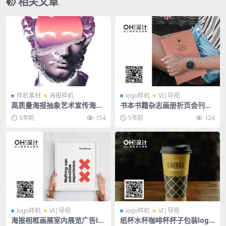
相关文章
样机素材
海报样机
logo样机
VI|导视
高质量海报抽象艺术宣传海报
书本书籍杂志画册折页会刊封
素材PSD分层模版
面文创logo场景样机
5年前
154
5年前
124
logo样机
VI|导视
logo样机
VI|导视
海报相框画展室内展览广告lo
纸杯水杯咖啡杯杯子包装logo