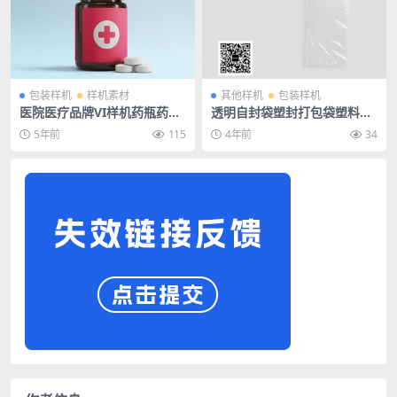
包装样机
样机素材
其他样机
包装样机
医院医疗品牌VI样机药瓶药盒
透明自封袋塑封打包袋塑料袋
胶囊PSD智能贴图设计素材
说明书配件包装效果展示样机
5年前
115
4年前
34
贴图PSD素材