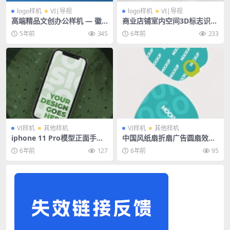
logo样机
VI|导视
logo样机
VI|导视
高端精品文创办公样机 — 徽
商业店铺室内空间3D标志识门
章胸针
牌LOGO贴图VI导视智能贴图
5年前
345
6年前
233
PS样机素材
VI样机
其他样机
VI样机
其他样机
iphone 11 Pro模型正面手机
中国风纸扇折扇广告圆扇效果
背面效果图UI平铺展示PSD智
图vi样机展示PSD贴图设计素
6年前
127
6年前
95
能贴图样机
材模板