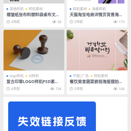
其他样机
样机素材
样机素材
海报样机
褶皱纸张布料塑料袋桌布文创
天猫淘宝电商详情页背景海报
手帕毛巾样机
模板分层psd素材
4年前
38
5年前
173
logo样机
VI样机
平面|广告
样机素材
复古印章LOGO样机PSD素材
餐饮美食蔬菜俯视海报摆拍场
模板
景平面广告背景PSD模板
4年前
134
5年前
144