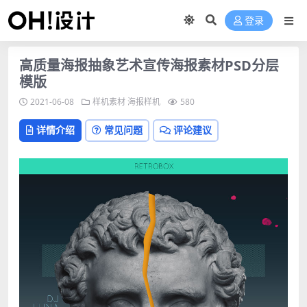
登录
高质量海报抽象艺术宣传海报素材PSD分层
模版
2021-06-08
样机素材
海报样机
580
详情介绍
常见问题
评论建议