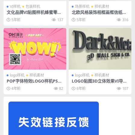
VI样机
包装样机
场景样机
样机素材
文化品牌VI贴图样机蜂蜜零食
北欧风格装饰相框画框信纸VI
礼品纸巾包装盒布袋效果图PS
场景样机PSD素材
5年前
137
5年前
316
设计素材
logo样机
样机素材
logo样机
样机素材
POP字体特效LOGO样机PSD
LOGO贴图3D立体效果VI导视
素材
智能贴图PS样机素材
4年前
82
6年前
107