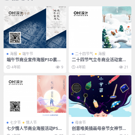
海报
端午节
二十四节气
海报
端午节商业宣传海报PSD素材
二十四节气立冬商业活动宣传
模板
海报PSD模板素材
4年前
9
4年前
21
七夕节
情人节
母亲节
七夕情人节商业海报活动PSD
创意唯美插画母亲节女神节妈
模板素材
妈节感恩节祝福简约系列海报