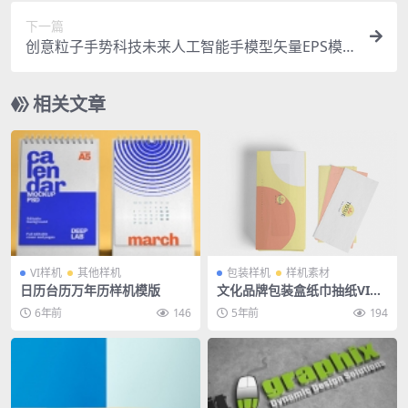
下一篇
创意粒子手势科技未来人工智能手模型矢量EPS模
版
相关文章
VI样机
其他样机
包装样机
样机素材
日历台历万年历样机模版
文化品牌包装盒纸巾抽纸VI贴
图样机效果图PS素材
6年前
146
5年前
194