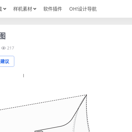
载
样机素材
软件插件
OH!设计导航
图
217
论建议