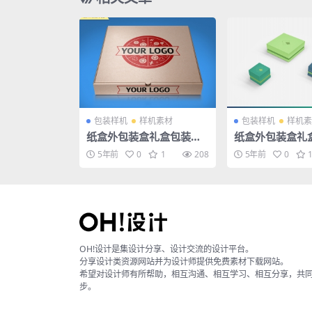
包装样机
样机素材
包装样机
样机素
纸盒外包装盒礼盒包装盒P
纸盒外包装盒礼
SD样机贴图
SD样机贴图
5年前
0
1
208
5年前
0
OH!设计是集设计分享、设计交流的设计平台。
分享设计类资源网站并为设计师提供免费素材下载网站。
希望对设计师有所帮助，相互沟通、相互学习、相互分享，共
步。