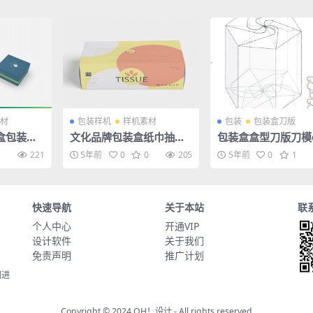
材
包装样机
样机素材
包装
包装盒刀版
盒包装盒P
文化品牌包装盒纸巾抽纸V
包装盒盒型刀版刀模e
I贴图样机效果图PS素材
矢量图
1
221
5年前
0
0
205
5年前
0
1
快速导航
关于本站
联
个人中心
开通VIP
设计软件
关于我们
免责声明
推广计划
同进
Copyright © 2024
OH！设计
- All rights reserved