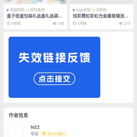
包装样机
样机素材
logo样机
VI样机
盒子纸盒包装礼品盒礼品袋纸
炫彩霓虹彩虹光金属玻璃流体
袋样机
酸性设计字体特效样机素材
6年前
306
5年前
210
作者信息
NZZ
等级
永久OH星人