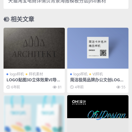
天猫淘宝电商详情页背景海报模板分层psd素材
相关文章
logo样机
样机素材
logo样机
VI样机
LOGO贴图3D立体效果VI导视
简洁极简品牌办公文创LOGO
智能贴图PS样机素材
名片卡片样机PSD素材模板
6年前
81
4年前
55