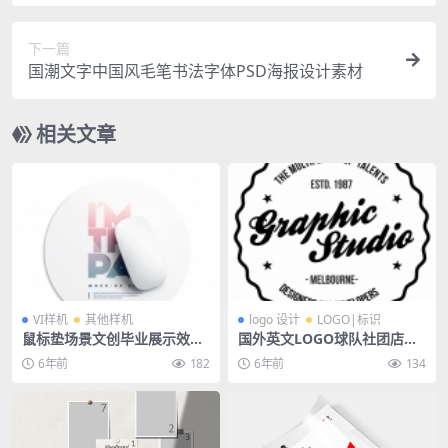
下一篇
国潮文字中国风毛笔书法字体PSD海报设计素材
相关文章
VI样机
其他样机
logo 设计
LOGO|标识
鼠标垫场景文创毕业展示效果
国外英文LOGO球队社团店铺
图模板智能样机贴图psd分层
图标设计复古印章花纹店标PS
6年前
182
6年前
134
设计素材
D模板素材