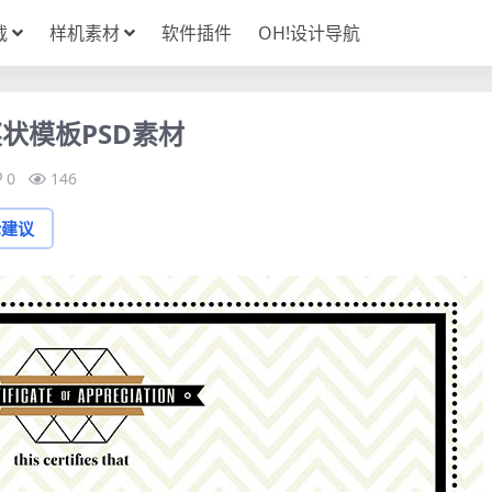
载
样机素材
软件插件
OH!设计导航
状模板PSD素材
0
146
论建议