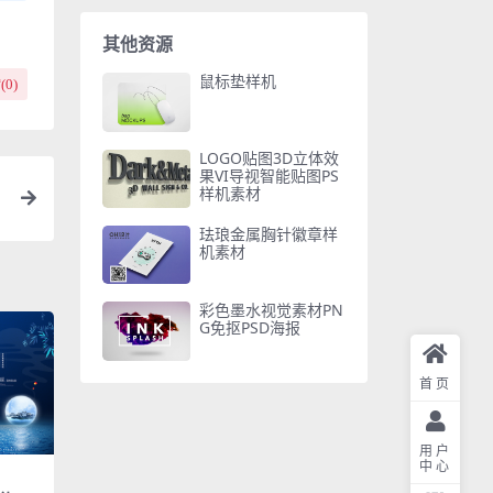
其他资源
鼠标垫样机
(
0
)
LOGO贴图3D立体效
果VI导视智能贴图PS
样机素材
珐琅金属胸针徽章样
机素材
彩色墨水视觉素材PN
G免抠PSD海报
首页
用户
中心