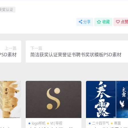
获奖认证
分享
收藏
点赞
上一篇
下一篇
SD素材
简洁获奖认证荣誉证书聘书奖状模板PSD素材
logo样机
VI|导视
二十四节气
寒露