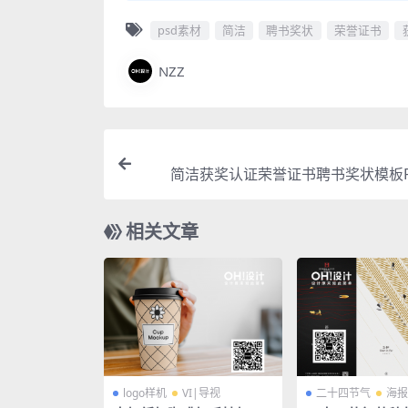
psd素材
简洁
聘书奖状
荣誉证书
NZZ
简洁获奖认证荣誉证书聘书奖状模板P
相关文章
logo样机
VI|导视
二十四节气
海报