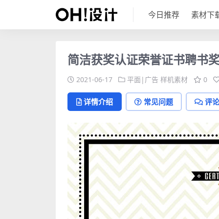
今日推荐
素材下
简洁获奖认证荣誉证书聘书奖
2021-06-17
平面|广告
样机素材
0
详情介绍
常见问题
评