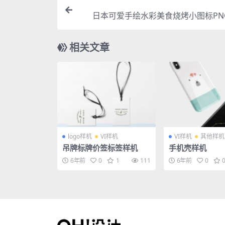
日本可爱手绘水彩美食烧烤小图标PN
相关文章
logo样机
VI样机
VI样机
其他样机
吊牌标牌价签标签样机
手机壳样机
6年前
0
1
111
6年前
0