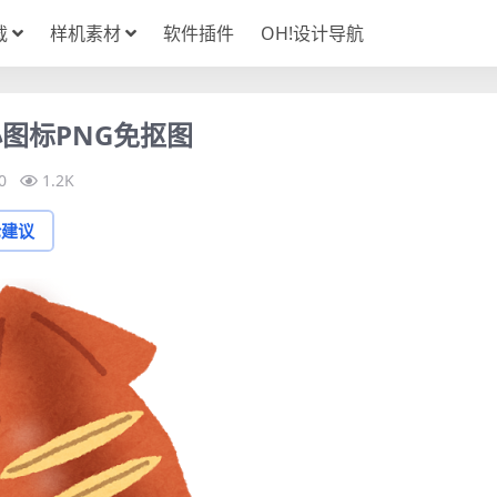
载
样机素材
软件插件
OH!设计导航
图标PNG免抠图
0
1.2K
论建议