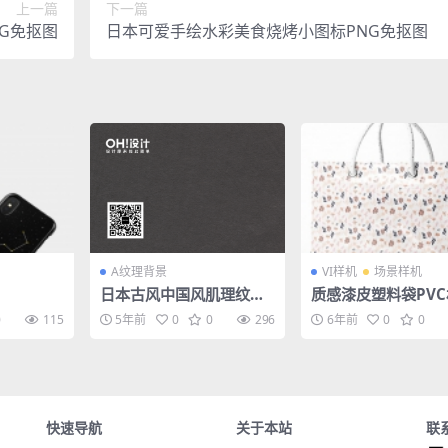
上一篇
下一篇
G免抠图
日本可爱手绘水彩美食烧烤小图标PNG免抠图
A纹理背景
VI样机
场景样机
日本古风中国风肌理纹理
质感漆皮塑料袋PV
粗糙做旧纸张背景
环保手提袋展示效果
0
115
5年前
0
0
296
6年前
0
0
智能贴图样机素材
快速导航
关于本站
联