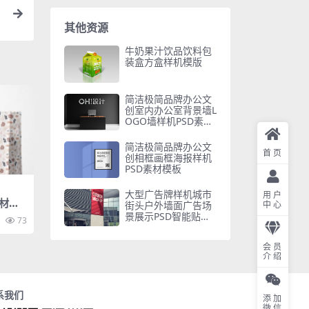
其他资源
牛奶果汁饮品饮料包
装盒方盒样机模版
简洁极简品牌办公文
创室内办公室背景墙L
OGO墙样机PSD素材
模板
简洁极简品牌办公文
首页
创相框画框海报样机
PSD素材模板
大型广告牌样机城市
用户
C材质
中心
街头户外墙面广告场
图PS
景展示PSD智能贴图
73
素材
会员
介绍
系我们
添加
微信