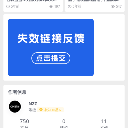
图
ogo样机
5年前
197
5年前
547
作者信息
NZZ
等级
永久OH星人
750
0
11
文章
评论
收藏