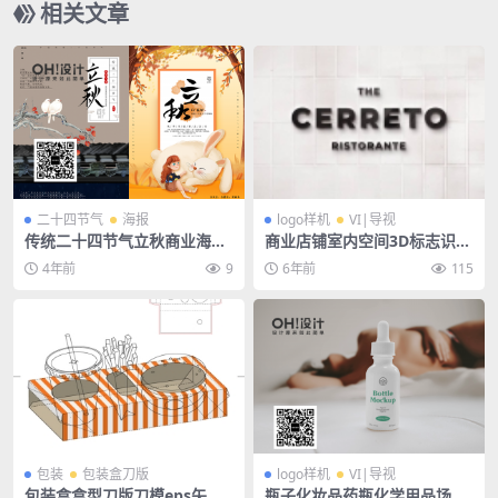
相关文章
二十四节气
海报
logo样机
VI|导视
传统二十四节气立秋商业海报
商业店铺室内空间3D标志识门
插画宣传PSD素材模板
牌LOGO贴图VI导视智能贴图
4年前
9
6年前
115
PS样机素材
包装
包装盒刀版
logo样机
VI|导视
包装盒盒型刀版刀模eps矢量
瓶子化妆品药瓶化学用品场景l