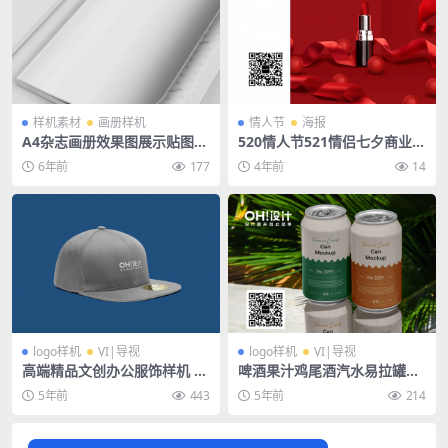
样机素材
画册样机
情人节
海报
A4杂志画册效果图展示贴图样
520情人节521情侣七夕商业活
机PSD模板
动海报模板素材
6年前
177
4年前
14
logo样机
VI|导视
logo样机
VI|导视
高端精品文创办公服饰样机 —
啤酒果汁鸡尾酒汽水易拉罐包
帽子鸭舌帽棒球帽
装logo场景样机
5年前
443
5年前
214