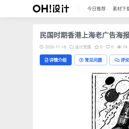
今日推荐
素材下
民国时期香港上海老广告海
2020-11-18
设计灵感
0
0
74
详情介绍
常见问题
评