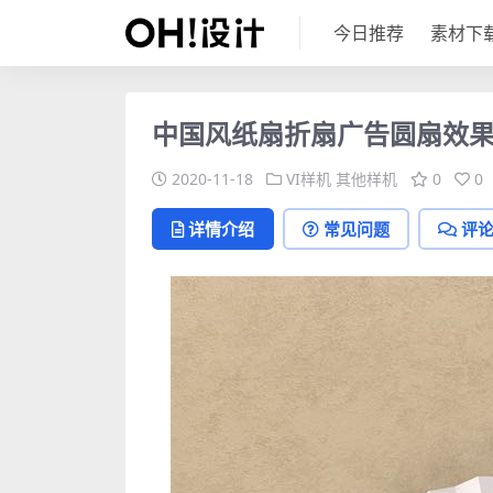
今日推荐
素材下
中国风纸扇折扇广告圆扇效果
2020-11-18
VI样机
其他样机
0
0
详情介绍
常见问题
评