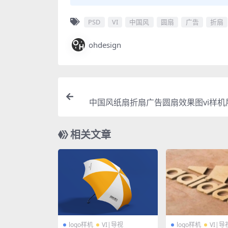
PSD
VI
中国风
圆扇
广告
折扇
ohdesign
中国风纸扇折扇广告圆扇效果图vi样机展
贴图设计
相关文章
logo样机
VI|导视
logo样机
VI|导