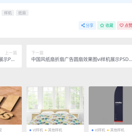
样机
纸扇
分享
收藏
点赞
上一篇
下一篇
示PSD
中国风纸扇折扇广告圆扇效果图vi样机展示PSD
素材模板
贴图设计素材模板
视
VI样机
其他样机
VI样机
其他样机