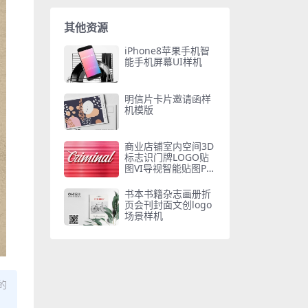
其他资源
iPhone8苹果手机智
能手机屏幕UI样机
明信片卡片邀请函样
机模版
商业店铺室内空间3D
标志识门牌LOGO贴
图VI导视智能贴图PS
样机素材
书本书籍杂志画册折
页会刊封面文创logo
场景样机
的