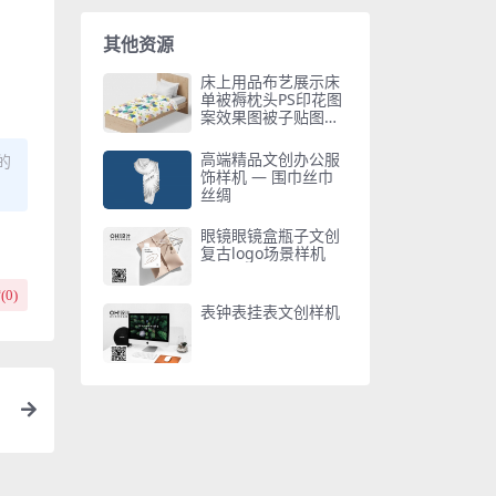
其他资源
床上用品布艺展示床
单被褥枕头PS印花图
案效果图被子贴图样
机PSD
高端精品文创办公服
的
饰样机 — 围巾丝巾
丝绸
眼镜眼镜盒瓶子文创
复古logo场景样机
(
0
)
表钟表挂表文创样机