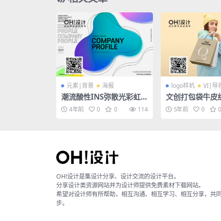
元素|背景
海报
logo样机
VI|导
潮流酸性INS弥散光彩虹
文创打包袋牛皮
光渐变海报PSD背景素材
袋单肩包挎包包装
4年前
0
0
114
5年前
0
模板
场景样机
OH!设计是集设计分享、设计交流的设计平台。
分享设计类资源网站并为设计师提供免费素材下载网站。
希望对设计师有所帮助，相互沟通、相互学习、相互分享，共
步。