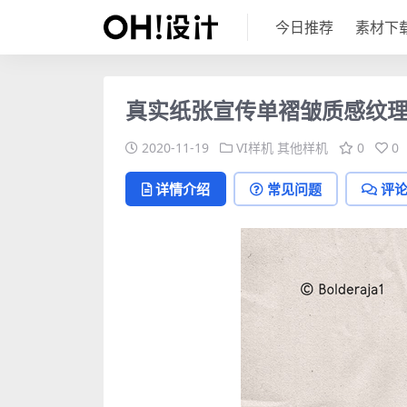
今日推荐
素材下
真实纸张宣传单褶皱质感纹理
2020-11-19
VI样机
其他样机
0
0
详情介绍
常见问题
评