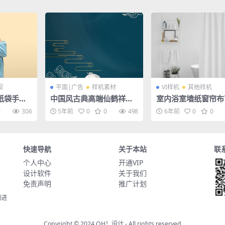
视
平面|广告
样机素材
VI样机
其他样机
纸袋手提
中国风古典高端仙鹤祥云
室内浴室墙纸窗帘布
袋logo
背景宣传海报设计PSD素
花贴图样机
0
306
5年前
0
0
498
6年前
0
0
材
快速导航
关于本站
联
个人中心
开通VIP
设计软件
关于我们
免责声明
推广计划
同进
Copyright © 2024
OH！设计
- All rights reserved