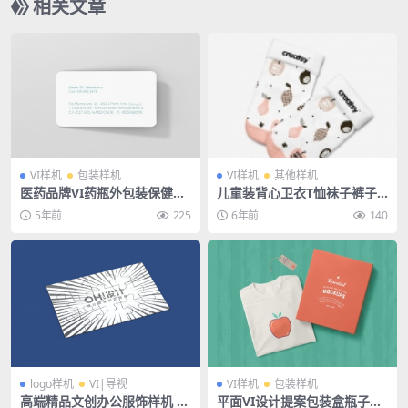
相关文章
VI样机
包装样机
VI样机
其他样机
医药品牌VI药瓶外包装保健品
儿童装背心卫衣T恤袜子裤子
名片样机PSD贴图
手套长袖样机
5年前
225
6年前
140
logo样机
VI|导视
VI样机
包装样机
高端精品文创办公服饰样机 —
平面VI设计提案包装盒瓶子纸