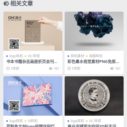
相关文章
logo样机
VI|导视
样机素材
海报样机
书本书籍杂志画册折页会刊封
彩色墨水视觉素材PNG免抠PS
面文创logo场景样机
D海报
5年前
161
5年前
161
logo样机
VI样机
logo样机
VI|导视
蓝粉色文创logo招牌店招灯箱
商业店铺室内空间3D标志识门