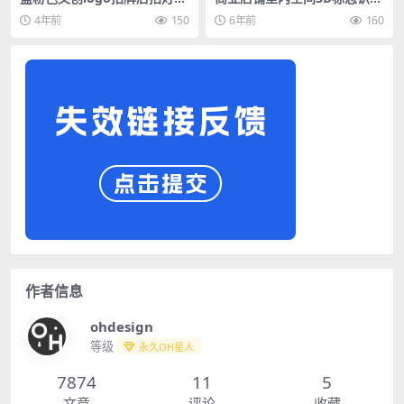
户外办公系列样机
牌LOGO贴图VI导视智能贴图
4年前
150
6年前
160
PS样机素材
作者信息
ohdesign
等级
永久OH星人
7874
11
5
文章
评论
收藏