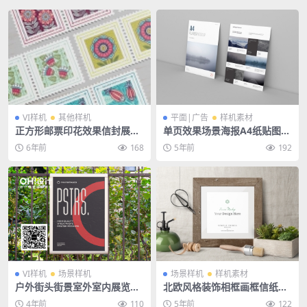
VI样机
其他样机
平面|广告
样机素材
正方形邮票印花效果信封展示
单页效果场景海报A4纸贴图ps
样机PSD源文件智能贴图分层
d素材
6年前
168
5年前
192
设计素材
VI样机
场景样机
场景样机
样机素材
户外街头街景室外室内展览画
北欧风格装饰相框画框信纸VI
展海报广告场景PSD展示样机
场景样机PSD素材
4年前
110
5年前
122