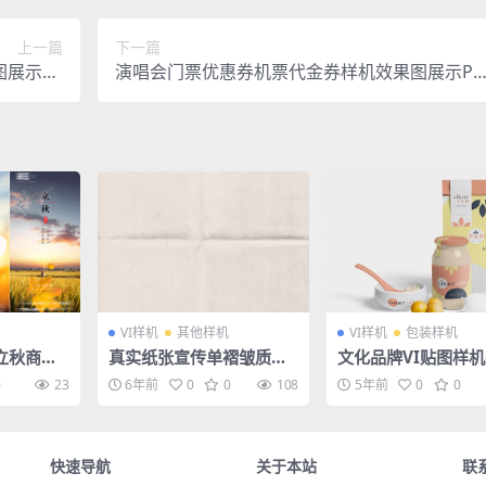
上一篇
下一篇
展示PS
演唱会门票优惠券机票代金券样机效果图展示PS
设计素材
D智能贴图设计素材
VI样机
其他样机
VI样机
包装样机
立秋商业
真实纸张宣传单褶皱质感
文化品牌VI贴图样
D素材模
纹理海报效果VI样机海报
礼品纸巾包装盒布袋
0
23
6年前
0
0
108
5年前
0
0
智能贴图PSD模板素材
图PS设计素材
快速导航
关于本站
联