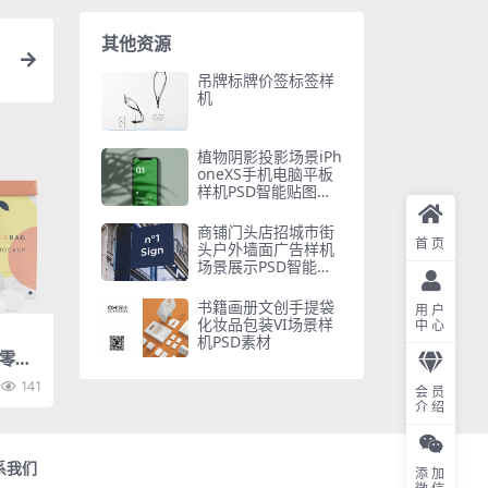
其他资源
吊牌标牌价签标签样
机
植物阴影投影场景iPh
oneXS手机电脑平板
样机PSD智能贴图素
材模板
商铺门头店招城市街
首页
头户外墙面广告样机
场景展示PSD智能贴
图素材
书籍画册文创手提袋
用户
化妆品包装VI场景样
中心
机PSD素材
机零食
效果
141
会员
介绍
系我们
添加