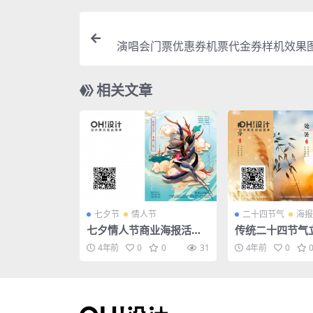
演唱会门票优惠券机票代金券样机效果图
D智能贴图
相关文章
七夕节
情人节
二十四节气
海报
七夕情人节商业海报活动P
传统二十四节气
SD模板素材
海报插画宣传PS
4年前
0
0
31
4年前
0
板