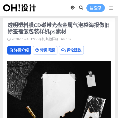
登录
透明塑料膜CD磁带光盘金属气泡袋海报做旧
标签褶皱包装样机ps素材
2020-11-24
VI样机
其他样机
102
详情介绍
常见问题
评论建议