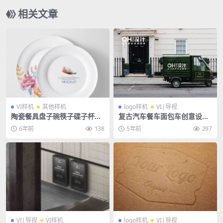
相关文章
VI样机
其他样机
logo样机
VI|导视
陶瓷餐具盘子碗筷子碟子杯子
复古汽车餐车面包车创意设计
餐厅餐饮酒店饭店样机
感网红文艺样机模版
6年前
138
5年前
297
VI|导视
VI样机
logo样机
VI|导视