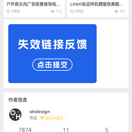
户外街头风广告街景商场电梯
LOGO标志样机模版效果图名
店铺海报橱窗地铁展览画展画
片纸张牛皮纸场景立体凹凸质
6年前
112
6年前
127
框样机
感
作者信息
ohdesign
等级
永久OH星人
7874
11
5