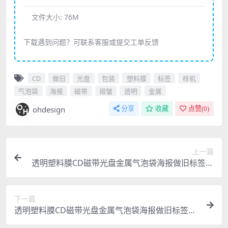
文件大小:
76M
下载遇到问题？可联系客服或提交工单反馈
CD
做旧
光盘
包装
塑料膜
标签
样机
气泡袋
海报
磁带
褶皱
透明
金属
ohdesign
分享
收藏
点赞(
0
)
上一篇
透明塑料膜CD磁带光盘金属气泡袋海报做旧标签褶
皱包装样机ps素材
下一篇
透明塑料膜CD磁带光盘金属气泡袋海报做旧标签褶
皱包装样机ps素材