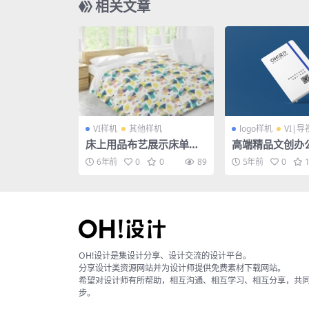
相关文章
VI样机
其他样机
logo样机
VI|导
床上用品布艺展示床单被
高端精品文创办
褥枕头PS印花图案效果图
机 — 笔记本记
6年前
0
0
89
5年前
0
被子贴图样机PSD
OH!设计是集设计分享、设计交流的设计平台。
分享设计类资源网站并为设计师提供免费素材下载网站。
希望对设计师有所帮助，相互沟通、相互学习、相互分享，共
步。