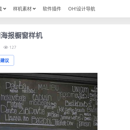
载
样机素材
软件插件
OH!设计导航
铺海报橱窗样机
127
论建议