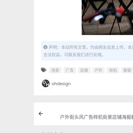
声明：本站所有文章，均由网友自发上传，本
合法权益，可联系我们进行处理。
场景
广告
店铺
户外
样机
橱窗
ohdesign
户外街头风广告样机街景店铺海报