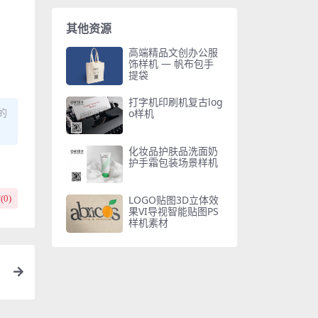
其他资源
高端精品文创办公服
饰样机 — 帆布包手
提袋
打字机印刷机复古log
的
o样机
化妆品护肤品洗面奶
护手霜包装场景样机
(
0
)
LOGO贴图3D立体效
果VI导视智能贴图PS
样机素材