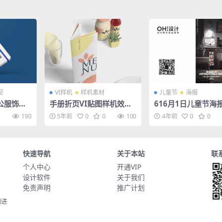
视
VI样机
样机素材
儿童节
海报
公服饰样
手册折页VI贴图样机效果
616月1日儿童节海
事本
图PS素材
psd素材
1
190
5年前
0
0
100
4年前
0
0
快速导航
关于本站
联
个人中心
开通VIP
设计软件
关于我们
免责声明
推广计划
同进