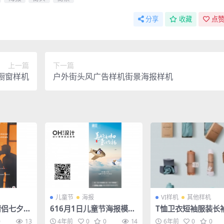
分享
收藏
点赞
上一篇
下一篇
橱窗样机
户外街头风广告样机街景海报样机
儿童节
海报
VI样机
其他样机
情侣七夕商
616月1日儿童节海报模板
T恤卫衣短袖服装长
素材
AI素材
包装全套VI样机
0
13
4年前
0
0
14
6年前
0
0