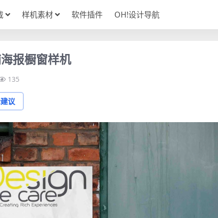
载
样机素材
软件插件
OH!设计导航
铺海报橱窗样机
135
论建议