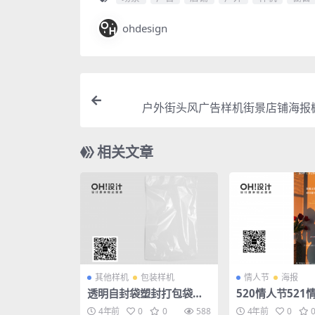
ohdesign
户外街头风广告样机街景店铺海报
相关文章
其他样机
包装样机
情人节
海报
透明自封袋塑封打包袋塑
520情人节521
料袋说明书配件包装效果
业活动海报模板
4年前
0
0
588
4年前
0