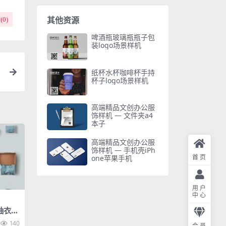
其他资源
(
0
)
啤酒瓶玻璃瓶瓶子包
装logo场景样机
纸杯水杯咖啡杯手持
杯子logo场景样机
高端精品文创办公服
饰样机 — 文件夹a4
本子
高端精品文创办公服
饰样机 — 手机壳iPh
首页
one苹果手机
用户
中心
袖衣服
140
会员