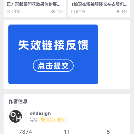
正方形邮票印花效果信封展示
T恤卫衣短袖服装长袖衣服包
样机PSD源文件智能贴图分层
装全套VI样机
6年前
164
6年前
146
设计素材
作者信息
ohdesign
等级
永久OH星人
7874
11
5