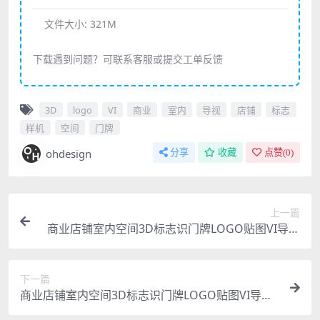
文件大小:
321M
下载遇到问题？可联系客服或提交工单反馈
3D
logo
VI
商业
室内
导视
店铺
标志
样机
空间
门牌
ohdesign
分享
收藏
点赞(
0
)
上一篇
商业店铺室内空间3D标志识门牌LOGO贴图VI导视
智能贴图PS样机素材
下一篇
商业店铺室内空间3D标志识门牌LOGO贴图VI导视
智能贴图PS样机素材