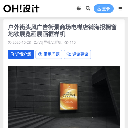
登录
户外街头风广告街景商场电梯店铺海报橱窗
地铁展览画展画框样机
2020-10-28
VI|导视
VI样机
110
详情介绍
常见问题
评论建议