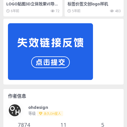
LOGO贴图3D立体效果VI导视
标签价签文创logo样机
智能贴图PS样机素材
6年前
72
5年前
483
作者信息
ohdesign
等级
永久OH星人
7874
11
5