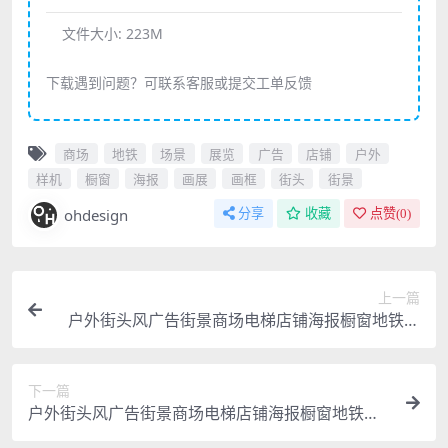
文件大小:
223M
下载遇到问题？可联系客服或提交工单反馈
商场
地铁
场景
展览
广告
店铺
户外
样机
橱窗
海报
画展
画框
街头
街景
ohdesign
分享
收藏
点赞(
0
)
上一篇
户外街头风广告街景商场电梯店铺海报橱窗地铁展
览画展画框样机
下一篇
户外街头风广告街景商场电梯店铺海报橱窗地铁展
览画展画框样机