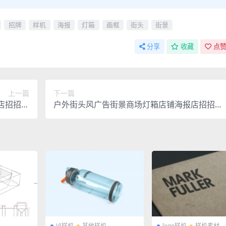
招牌
样机
海报
灯箱
画框
街头
街景
分享
收藏
点赞
上一篇
下一篇
店招招牌
户外街头风广告街景商场灯箱店铺海报店招招牌
画框样机
画框样机
VI样机
其他样机
logo样机
样机素材