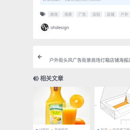
商场
场景
广告
店招
店铺
户外
ohdesign
户外街头风广告街景商场灯箱店铺海报
相关文章
VI样机
其他样机
包装
包装盒刀版