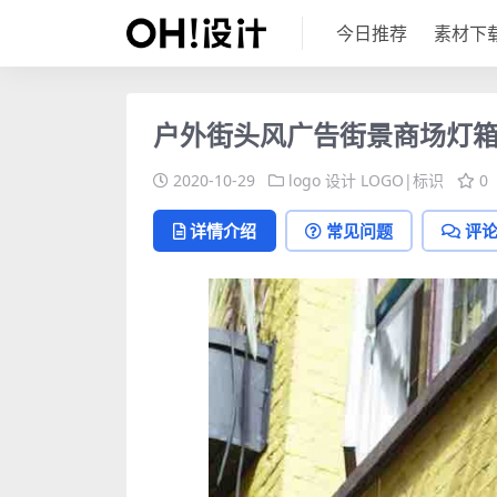
今日推荐
素材下
户外街头风广告街景商场灯
2020-10-29
logo 设计
LOGO|标识
0
详情介绍
常见问题
评