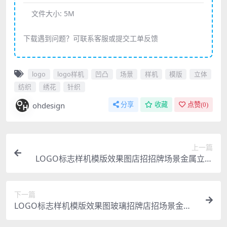
文件大小:
5M
下载遇到问题？可联系客服或提交工单反馈
logo
logo样机
凹凸
场景
样机
模版
立体
纺织
绣花
针织
ohdesign
分享
收藏
点赞(
0
)
上一篇
LOGO标志样机模版效果图店招招牌场景金属立体
凹凸质感
下一篇
LOGO标志样机模版效果图玻璃招牌店招场景金属
立体凹凸质感