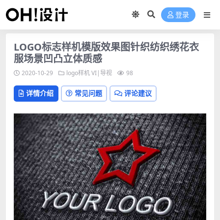
登录
LOGO标志样机模版效果图针织纺织绣花衣
服场景凹凸立体质感
2020-10-29
logo样机
VI|导视
98
详情介绍
常见问题
评论建议