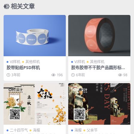
相关文章
VI样机
其他样机
VI样机
其他样机
胶带贴纸PSD样机
胶布胶带不干胶产品圆形标签
贴纸VI样机贴图效果图展示PS
3年前
196
6年前
98
设计素材
二十四节气
海报
海报
父亲节