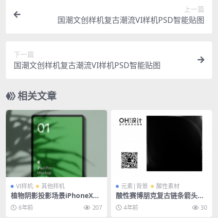
上一篇
国潮文创样机复古潮流VI样机PSD智能贴图
下一篇
国潮文创样机复古潮流VI样机PSD智能贴图
相关文章
VI样机
其他样机
元素|背景
酸性素材
植物阴影投影场景iPhoneXS
酸性赛博朋克复古链条箭头光
手机电脑平板样机PSD智能贴
盘录像带镭射金属液态金PNG
6年前
207
4年前
30
图素材模板
元素素材