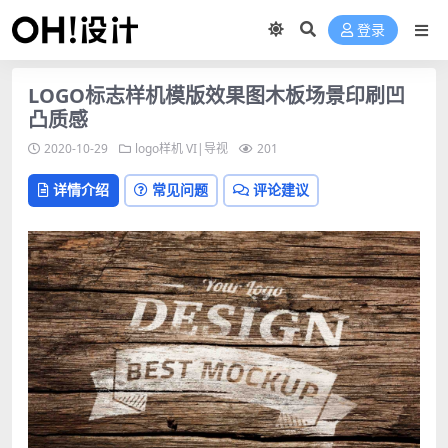
登录
LOGO标志样机模版效果图木板场景印刷凹
凸质感
2020-10-29
logo样机
VI|导视
201
详情介绍
常见问题
评论建议