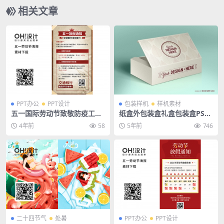
相关文章
PPT办公
PPT设计
包装样机
样机素材
五一国际劳动节致敬防疫工人
纸盒外包装盒礼盒包装盒PSD
商业活动放假通知海报PPT模
样机贴图
4年前
58
5年前
746
板
二十四节气
处暑
PPT办公
PPT设计