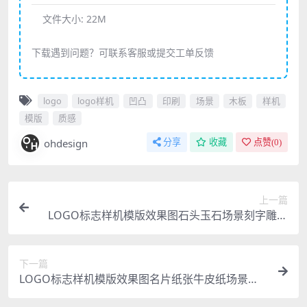
文件大小:
22M
下载遇到问题？可联系客服或提交工单反馈
logo
logo样机
凹凸
印刷
场景
木板
样机
模版
质感
ohdesign
分享
收藏
点赞(
0
)
上一篇
LOGO标志样机模版效果图石头玉石场景刻字雕刻
凹凸质感
下一篇
LOGO标志样机模版效果图名片纸张牛皮纸场景质
感