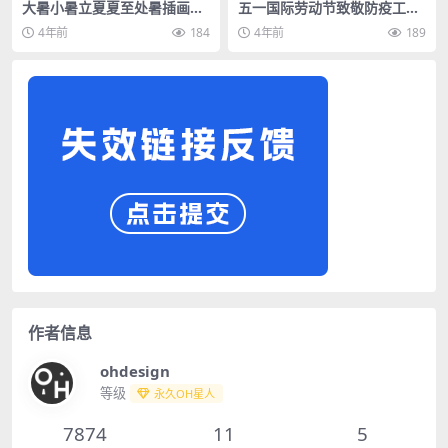
大暑小暑立夏夏至处暑插画商
五一国际劳动节致敬防疫工人
业活动海报启动页PSD素材模
商业活动放假通知海报PPT模
4年前
184
4年前
189
板
板
作者信息
ohdesign
等级
永久OH星人
7874
11
5