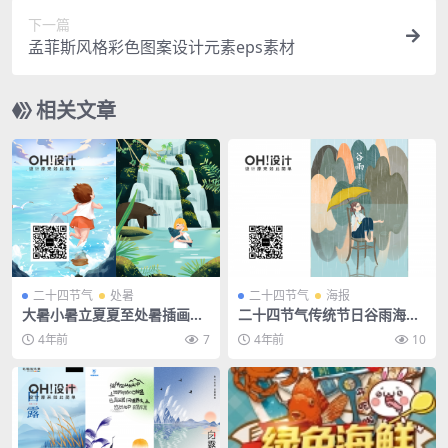
下一篇
孟菲斯风格彩色图案设计元素eps素材
相关文章
二十四节气
处暑
二十四节气
海报
大暑小暑立夏夏至处暑插画商
二十四节气传统节日谷雨海报
业活动海报启动页PSD素材模
模板
4年前
7
4年前
10
板