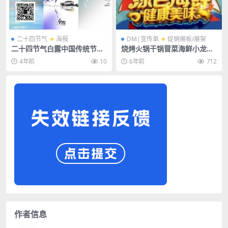
二十四节气
海报
DM|宣传单
促销展板/展架
二十四节气白露中国传统节日
烧烤火锅干锅冒菜海鲜小龙虾
商业海报宣传活动模板PSD素
牛排披萨面条面食饺子美食海
4年前
10
6年前
712
材
报宣传单PS模板
作者信息