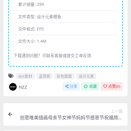
累计销量:
299
文件类型:
设计元素模板
文件格式:
EPS
文件大小:
1.4M
下载遇到问题？可联系客服或提交工单反馈
eps素材
孟菲斯
彩色图案
设计元素
NZZ
分享
收藏
点赞(
0
)
上一篇
创意唯美插画母亲节女神节妈妈节感恩节祝福简约
系列海报