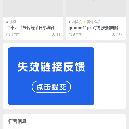
小满
VI样机
其他样机
二十四节气传统节日小满商业
iphone11pro手机壳贴图贴图
海报宣传PSD模板
样机效果图案展示模板素材PS
4年前
11
6年前
164
D智能对象
作者信息