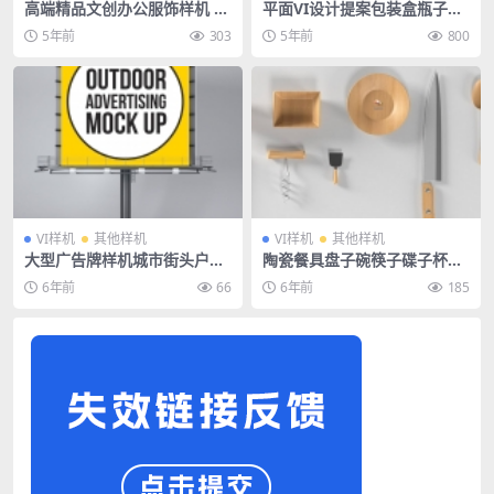
高端精品文创办公服饰样机 —
平面VI设计提案包装盒瓶子纸
书籍画册书本
袋智能贴图样机PSD模板
5年前
303
5年前
800
VI样机
其他样机
VI样机
其他样机
大型广告牌样机城市街头户外
陶瓷餐具盘子碗筷子碟子杯子
墙面广告场景展示PSD智能贴
餐厅餐饮酒店饭店样机
6年前
66
6年前
185
图素材