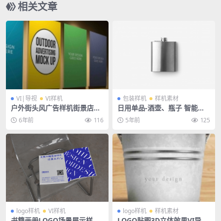
相关文章
VI|导视
VI样机
包装样机
样机素材
户外街头风广告样机街景店铺
日用单品-酒壶、瓶子 智能贴
海报橱窗展览画展样机
图样机PSD素材
6年前
116
5年前
125
logo样机
VI样机
logo样机
样机素材
书籍画册LOGO场景展示样机
LOGO贴图3D立体效果VI导视