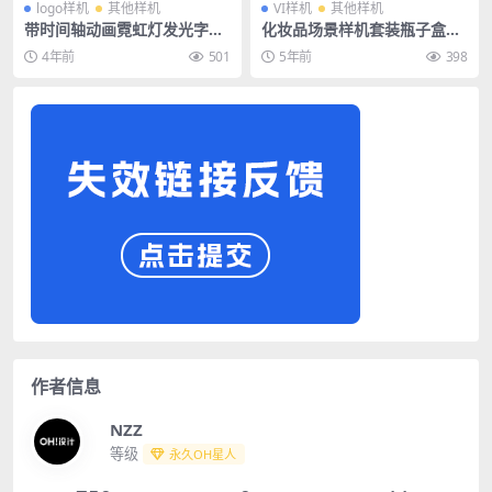
logo样机
其他样机
VI样机
其他样机
带时间轴动画霓虹灯发光字灯
化妆品场景样机套装瓶子盒子
管灯箱字效psd样机
玻璃瓶样机
4年前
501
5年前
398
作者信息
NZZ
等级
永久OH星人