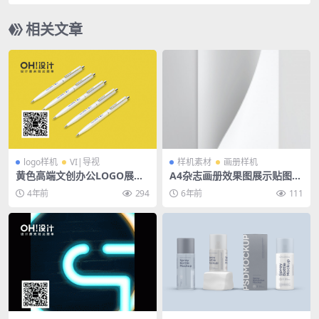
背景素材
相关文章
logo样机
VI|导视
样机素材
画册样机
黄色高端文创办公LOGO展会
A4杂志画册效果图展示贴图样
VI品牌抱枕手提袋名片书籍服
机PSD模板
4年前
294
6年前
111
饰广告PSD样机